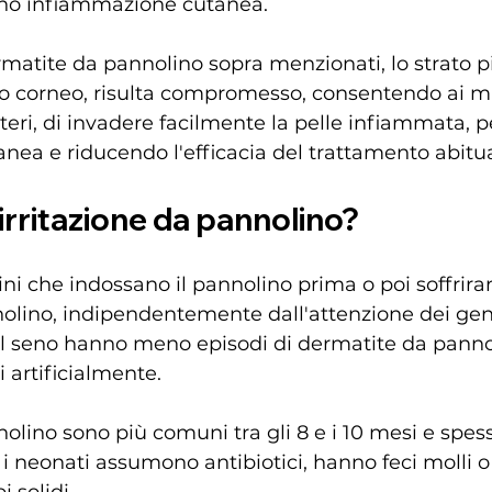
sano infiammazione cutanea.
dermatite da pannolino sopra menzionati, lo strato p
rato corneo, risulta compromesso, consentendo ai m
eri, di invadere facilmente la pelle infiammata, 
tanea e riducendo l'efficacia del trattamento abitua
 irritazione da pannolino?
ini che indossano il pannolino prima o poi soffrira
lino, indipendentemente dall'attenzione dei genit
al seno hanno meno episodi di dermatite da pannol
i artificialmente.
olino sono più comuni tra gli 8 e i 10 mesi e spess
i neonati assumono antibiotici, hanno feci molli o 
i solidi.