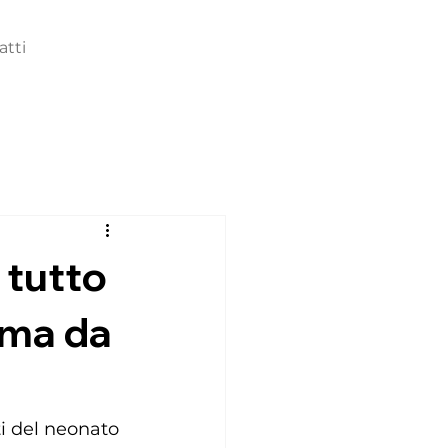
atti
 tutto
ema da
ti del neonato 