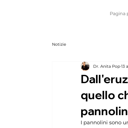
Pagina 
Notizie
Dr. Anita Pop
13 
Dall'eru
quello c
pannolin
I pannolini sono un