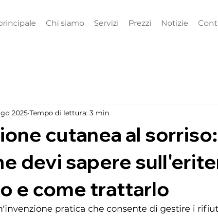
principale
Chi siamo
Servizi
Prezzi
Notizie
Cont
ago 2025
Tempo di lettura: 3 min
zione cutanea al sorriso:
he devi sapere sull'erit
o e come trattarlo
'invenzione pratica che consente di gestire i rifiu