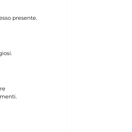
pesso presente.
iosi.
re 
amenti.