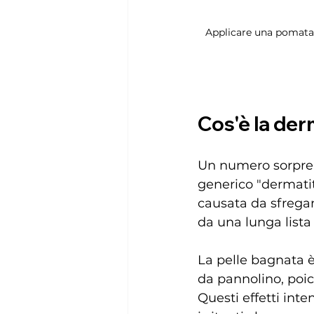
Applicare una pomata p
Cos'è la der
Un numero sorpren
generico "dermati
causata da sfregame
da una lunga lista
La pelle bagnata è
da pannolino, poich
Questi effetti inten