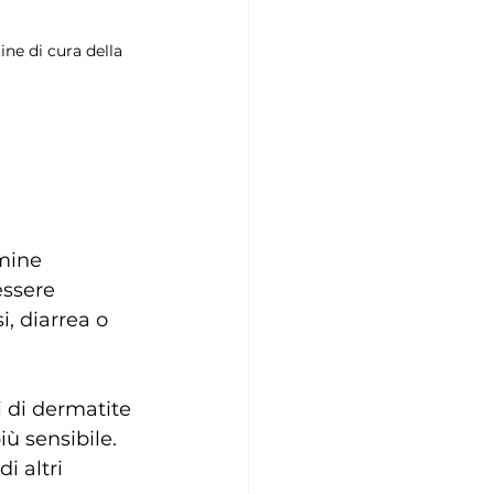
ne di cura della 
mine 
ssere 
i, diarrea o 
i di dermatite 
iù sensibile. 
i altri 