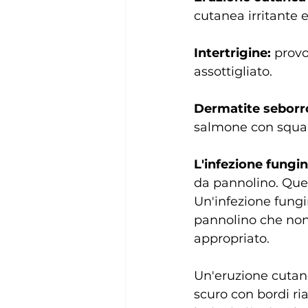
cutanea irritante 
Intertrigine:
 provo
assottigliato.
Dermatite seborr
salmone con squame
L'infezione fungi
da pannolino. Que
Un'infezione fungi
pannolino che non 
appropriato.
Un'eruzione cutan
scuro con bordi ri