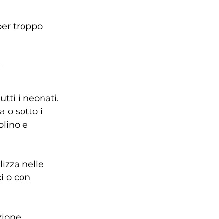
per troppo 
?
tti i neonati. 
 o sotto i 
lino e 
lizza nelle 
i o con 
zione 