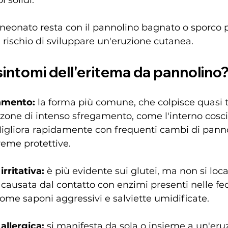
neonato resta con il pannolino bagnato o sporco 
rischio di sviluppare un'eruzione cutanea.
 sintomi dell'eritema da pannolino
amento:
 la forma più comune, che colpisce quasi tu
 zone di intenso sfregamento, come l'interno coscia
 Migliora rapidamente con frequenti cambi di panno
reme protettive.
rritativa:
 è più evidente sui glutei, ma non si loca
causata dal contatto con enzimi presenti nelle fec
 come saponi aggressivi e salviette umidificate.
allergica:
 si manifesta da sola o insieme a un'eru