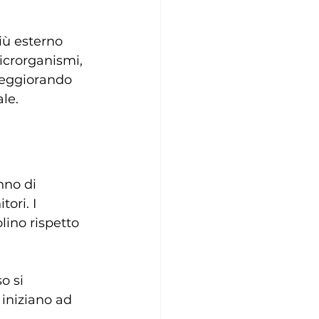
iù esterno 
icrorganismi, 
peggiorando 
le.
nno di 
ori. I 
ino rispetto 
o si 
iniziano ad 