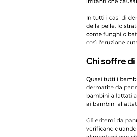
irritanti che cau
In tutti i casi di 
della pelle, lo st
come funghi o batt
così l'eruzione cu
Chi soffre di
Quasi tutti i bamb
dermatite da panno
bambini allattati 
ai bambini allattat
Gli eritemi da pann
verificano quando 
alimentarsi con cib