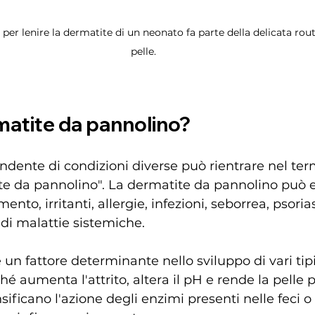
er lenire la dermatite di un neonato fa parte della delicata routi
pelle.
matite da pannolino?
dente di condizioni diverse può rientrare nel ter
te da pannolino". La dermatite da pannolino può e
nto, irritanti, allergie, infezioni, seborrea, psorias
 di malattie sistemiche.
 un fattore determinante nello sviluppo di vari tip
é aumenta l'attrito, altera il pH e rende la pelle p
sificano l'azione degli enzimi presenti nelle feci o d