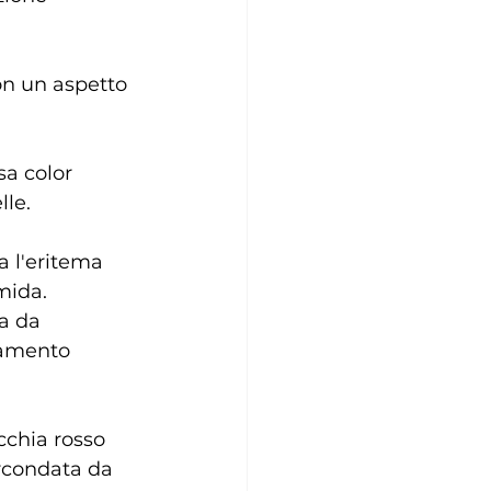
on un aspetto 
sa color 
lle.
 l'eritema 
mida. 
a da 
tamento 
chia rosso 
ircondata da 